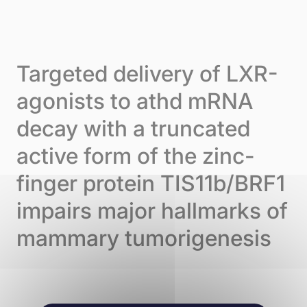
Skip to content
Cookie-Einstellungen
Menu
Targeted delivery of LXR-
agonists to athd mRNA
decay with a truncated
active form of the zinc-
finger protein TIS11b/BRF1
impairs major hallmarks of
mammary tumorigenesis