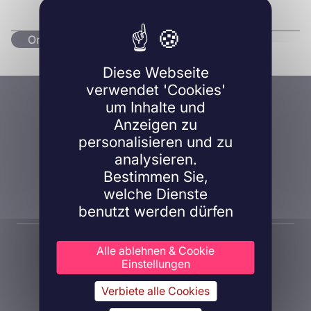
Originalartikel lesen
Diese Webseite
verwendet 'Cookies'
Eine Frage, ein Projekt?
um Inhalte und
Anzeigen zu
Kontaktieren Sie uns!
personalisieren und zu
analysieren.
Bestimmen Sie,
Kontaktieren Sie uns
welche Dienste
benutzt werden dürfen
Alle ablehnen & Cookie
Einstellungen
Verbiete alle Cookies