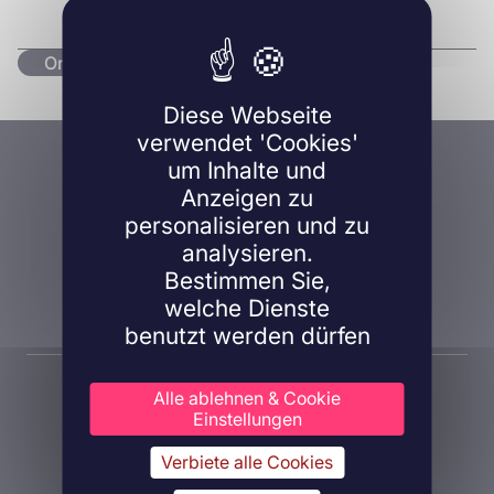
Originalartikel lesen
Diese Webseite
verwendet 'Cookies'
Eine Frage, ein Projekt?
um Inhalte und
Anzeigen zu
Kontaktieren Sie uns!
personalisieren und zu
analysieren.
Bestimmen Sie,
Kontaktieren Sie uns
welche Dienste
benutzt werden dürfen
Alle ablehnen & Cookie
Einstellungen
Verbiete alle Cookies