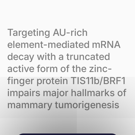
Skip to content
Cookie-Einstellungen
Menu
Targeting AU-rich
element-mediated mRNA
decay with a truncated
active form of the zinc-
finger protein TIS11b/BRF1
impairs major hallmarks of
mammary tumorigenesis