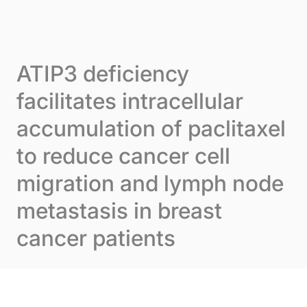
Skip to content
Panneau de gestion des cookies
Menu
ATIP3 deficiency
facilitates intracellular
accumulation of paclitaxel
to reduce cancer cell
migration and lymph node
metastasis in breast
cancer patients