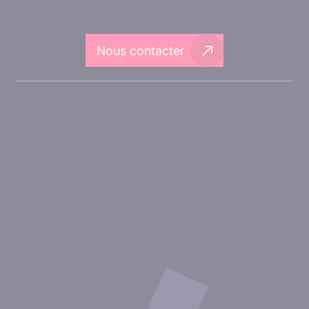
Nous contacter
A propos d'Inovarion
Aires thérapeutiques
Approches expérimentales
Nos publications
Ressources
Partenariat avec inovarion