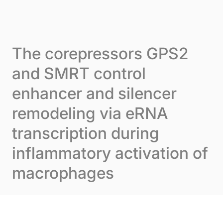
Skip to content
Cookie-Einstellungen
Menu
The corepressors GPS2
and SMRT control
enhancer and silencer
remodeling via eRNA
transcription during
inflammatory activation of
macrophages