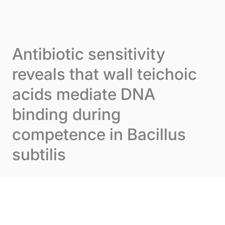
Skip to content
Cookie-Einstellungen
Menu
Antibiotic sensitivity
reveals that wall teichoic
acids mediate DNA
binding during
competence in Bacillus
subtilis