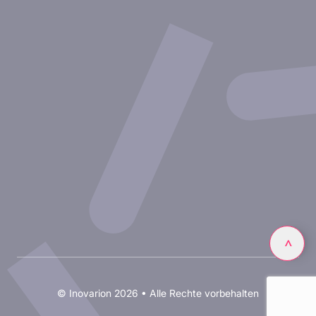
Experimentelle Ansätze
Unsere Publikationen
Partnerschaft mit Inovarion
Werden Sie Teil des Expertenteams von Inovarion
Datenschutzrichtlinie
Rechtliche Hinweise
Linkedin
>
© Inovarion 2026 • Alle Rechte vorbehalten