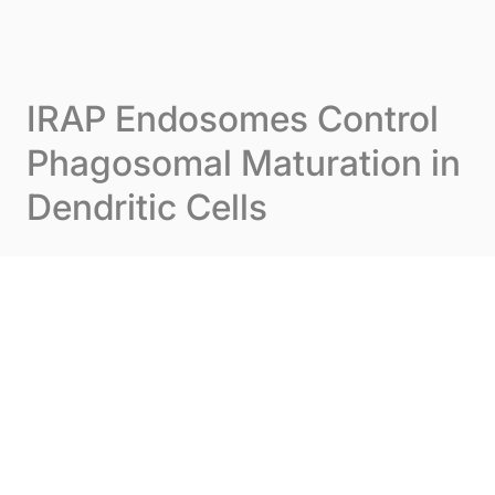
Skip to content
Cookie-Einstellungen
Menu
IRAP Endosomes Control
Phagosomal Maturation in
Dendritic Cells