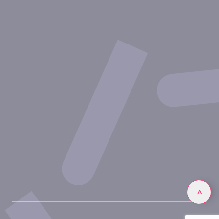
Therapeutische Bereiche
Experimentelle Ansätze
Unsere Publikationen
Partnerschaft mit Inovarion
Werden Sie Teil des Expertenteams von Inovarion
Datenschutzrichtlinie
Rechtliche Hinweise
Linkedin
>