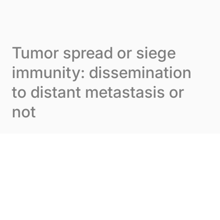
Skip to content
Cookie-Einstellungen
Menu
Tumor spread or siege
immunity: dissemination
to distant metastasis or
not