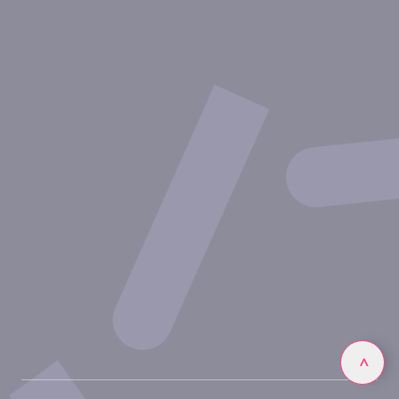
Therapeutische Bereiche
Experimentelle Ansätze
Unsere Publikationen
Partnerschaft mit Inovarion
Werden Sie Teil des Expertenteams von Inovarion
Datenschutzrichtlinie
Rechtliche Hinweise
Linkedin
>