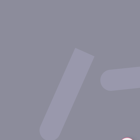
Über Inovarion
Therapeutische Bereiche
Experimentelle Ansätze
Unsere Publikationen
Partnerschaft mit Inovarion
Werden Sie Teil des Expertenteams von Inovarion
Datenschutzrichtlinie
Rechtliche Hinweise