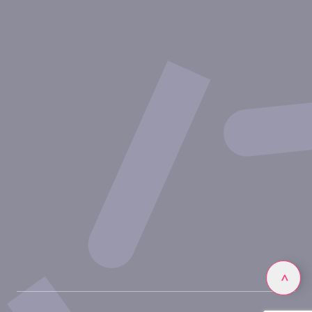
Therapeutische Bereiche
Experimentelle Ansätze
Unsere Publikationen
Partnerschaft mit Inovarion
Werden Sie Teil des Expertenteams von Inovarion
Datenschutzrichtlinie
Rechtliche Hinweise
Linkedin
>