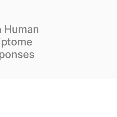
us rejoindre
Fr
Contactez-nous
in Human
riptome
sponses