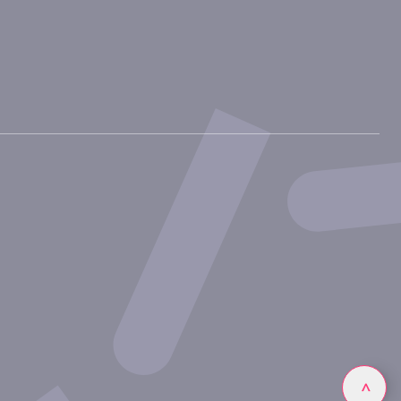
Linkedin
>