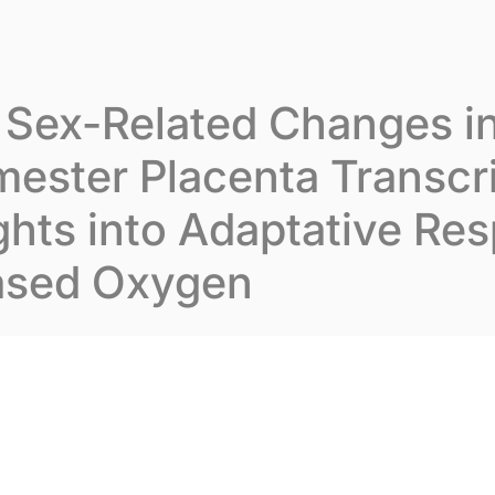
varion
Notre expertise
Nos publications
No
 Sex-Related Changes 
imester Placenta Transc
ghts into Adaptative Re
eased Oxygen