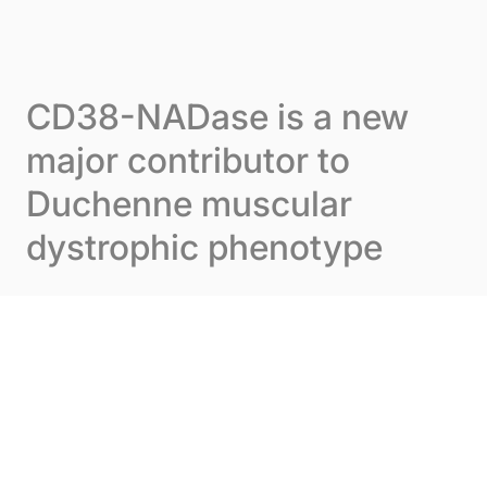
Skip to content
Cookie-Einstellungen
Menu
CD38-NADase is a new
major contributor to
Duchenne muscular
dystrophic phenotype