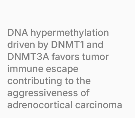
Skip to content
Cookie-Einstellungen
Menu
DNA hypermethylation
driven by DNMT1 and
DNMT3A favors tumor
immune escape
contributing to the
aggressiveness of
adrenocortical carcinoma