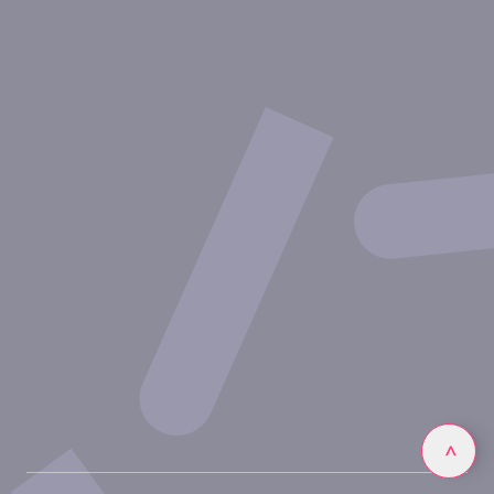
Therapeutische Bereiche
Experimentelle Ansätze
Unsere Publikationen
Partnerschaft mit Inovarion
Werden Sie Teil des Expertenteams von Inovarion
Datenschutzrichtlinie
Rechtliche Hinweise
Linkedin
>