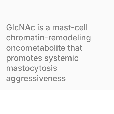
Skip to content
Cookie-Einstellungen
Menu
GlcNAc is a mast-cell
chromatin-remodeling
oncometabolite that
promotes systemic
mastocytosis
aggressiveness