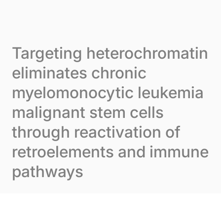
Skip to content
Cookie-Einstellungen
Menu
Targeting heterochromatin
eliminates chronic
myelomonocytic leukemia
malignant stem cells
through reactivation of
retroelements and immune
pathways