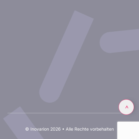
Experimentelle Ansätze
Unsere Publikationen
Partnerschaft mit Inovarion
Werden Sie Teil des Expertenteams von Inovarion
Datenschutzrichtlinie
Rechtliche Hinweise
Linkedin
>
© Inovarion 2026 • Alle Rechte vorbehalten