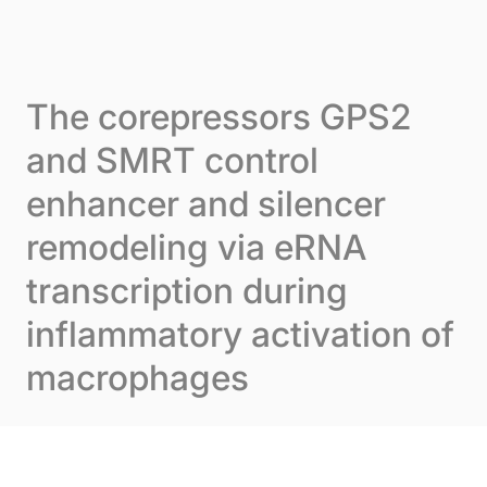
Skip to content
Cookie-Einstellungen
Menu
The corepressors GPS2
and SMRT control
enhancer and silencer
remodeling via eRNA
transcription during
inflammatory activation of
macrophages