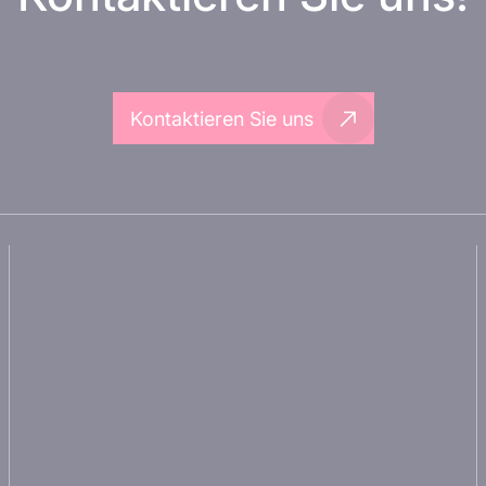
Kontaktieren Sie uns
Über Inovarion
Partnerschaft mit Inovarion
Therapeutische
Werden Sie Teil des
Bereiche
Expertenteams von Inovarion
Experimentelle
Datenschutzrichtlinie
Ansätze
Rechtliche Hinweise
Unsere
Publikationen