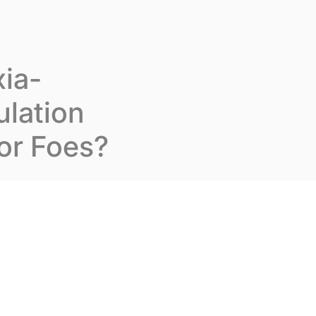
Karriere
De
Kontakt
xia-
ulation
or Foes?