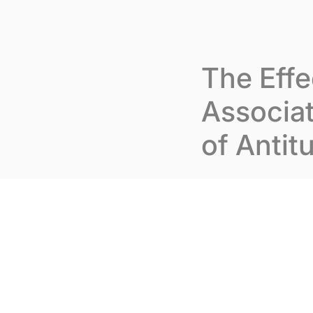
Skip to content
Cookie-Einstellungen
Über Ino
The Effe
Associat
of Antit