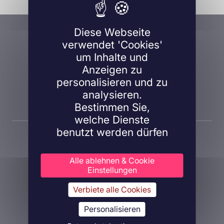
Eine Frage, ein Projekt?
Diese Webseite
verwendet 'Cookies'
Kontaktieren Sie uns!
um Inhalte und
Anzeigen zu
personalisieren und zu
analysieren.
Kontaktieren Sie uns
Bestimmen Sie,
welche Dienste
benutzt werden dürfen
Alle ablehnen & Cookie
Einstellungen
Verbiete alle Cookies
Über Inovarion
Therapeutische Bereiche
Personalisieren