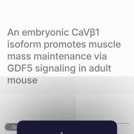
Skip to content
Cookie-Einstellungen
Menu
An embryonic CaVβ1
isoform promotes muscle
mass maintenance via
GDF5 signaling in adult
mouse
Originalartikel lesen