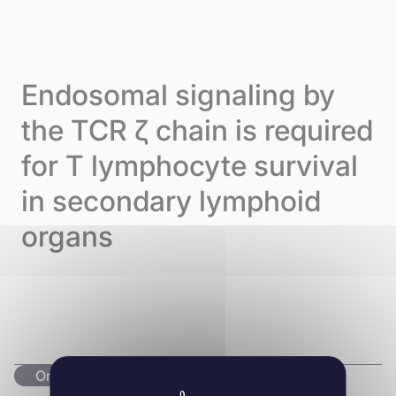
Skip to content
Cookie-Einstellungen
Menu
Endosomal signaling by
the TCR ζ chain is required
for T lymphocyte survival
in secondary lymphoid
organs
Originalartikel lesen