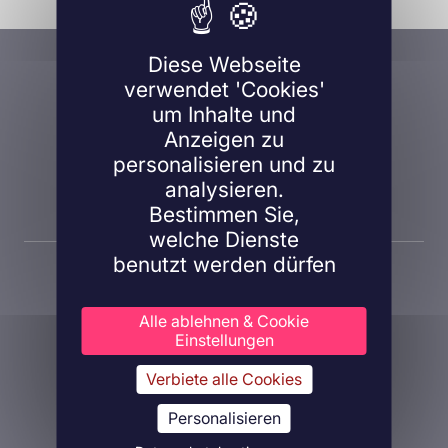
Eine Frage, ein Projekt?
Diese Webseite
verwendet 'Cookies'
Kontaktieren Sie uns!
um Inhalte und
Anzeigen zu
personalisieren und zu
analysieren.
Kontaktieren Sie uns
Bestimmen Sie,
welche Dienste
benutzt werden dürfen
Alle ablehnen & Cookie
Einstellungen
Verbiete alle Cookies
Über Inovarion
Therapeutische Bereiche
Personalisieren