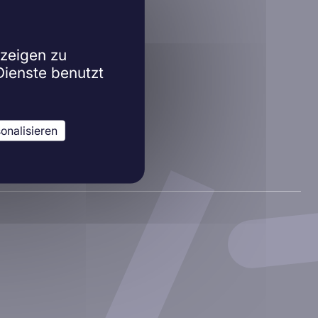
?
nzeigen zu
Dienste benutzt
onalisieren
Linkedin