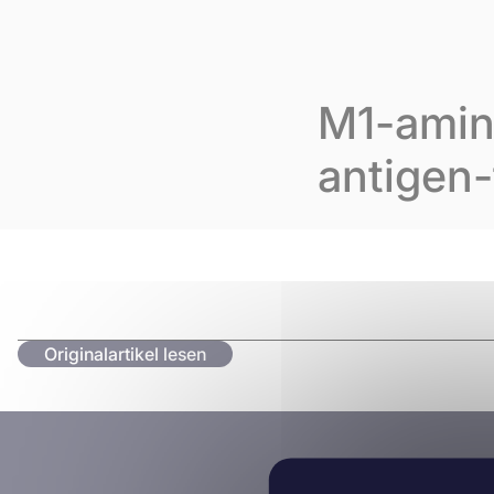
Skip to content
Cookie-Einstellungen
Über Ino
M1-amin
antigen-
Originalartikel lesen