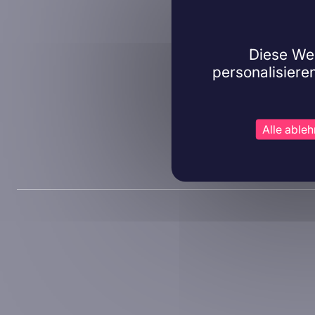
Diese Web
personalisiere
Alle able