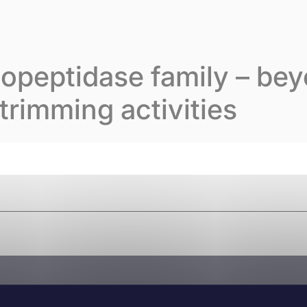
varion
Unser Fachwissen
Unsere Publikationen
opeptidase family – be
trimming activities