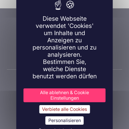
Eine Frage, ein Projekt?
Diese Webseite
verwendet 'Cookies'
Kontaktieren Sie uns!
um Inhalte und
Anzeigen zu
personalisieren und zu
analysieren.
Kontaktieren Sie uns
Bestimmen Sie,
welche Dienste
benutzt werden dürfen
Alle ablehnen & Cookie
Einstellungen
Verbiete alle Cookies
Über Inovarion
Therapeutische Bereiche
Personalisieren