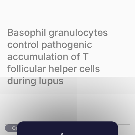
Skip to content
Cookie-Einstellungen
Menu
Basophil granulocytes
control pathogenic
accumulation of T
follicular helper cells
during lupus
Originalartikel lesen