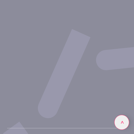
Therapeutische Bereiche
Experimentelle Ansätze
Unsere Publikationen
Partnerschaft mit Inovarion
Werden Sie Teil des Expertenteams von Inovarion
Datenschutzrichtlinie
Rechtliche Hinweise
Linkedin
>