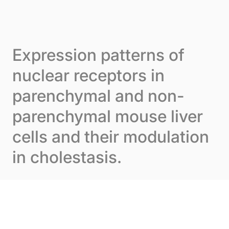
Skip to content
Cookie-Einstellungen
Menu
Expression patterns of
nuclear receptors in
parenchymal and non-
parenchymal mouse liver
cells and their modulation
in cholestasis.