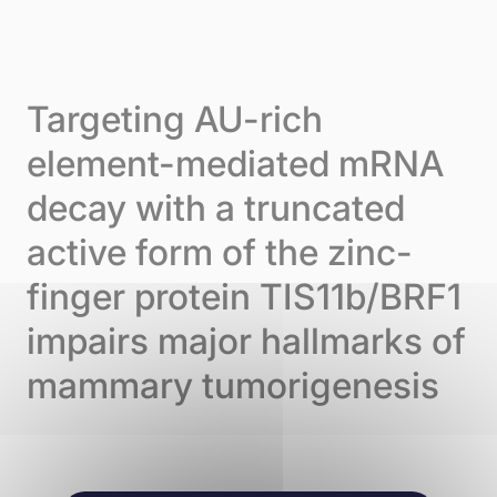
Skip to content
Cookie-Einstellungen
Menu
Targeting AU-rich
element-mediated mRNA
decay with a truncated
active form of the zinc-
finger protein TIS11b/BRF1
impairs major hallmarks of
mammary tumorigenesis