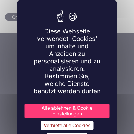
Originalartikel lesen
Diese Webseite
verwendet 'Cookies'
Eine Frage, ein Projekt?
um Inhalte und
Anzeigen zu
Kontaktieren Sie uns!
personalisieren und zu
analysieren.
Bestimmen Sie,
Kontaktieren Sie uns
welche Dienste
benutzt werden dürfen
Alle ablehnen & Cookie
Einstellungen
Verbiete alle Cookies