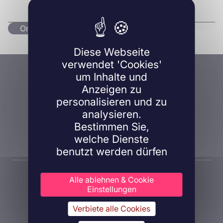
Originalartikel lesen
Diese Webseite
verwendet 'Cookies'
Eine Frage, ein Projekt?
um Inhalte und
Anzeigen zu
Kontaktieren Sie uns!
personalisieren und zu
analysieren.
Bestimmen Sie,
Kontaktieren Sie uns
welche Dienste
benutzt werden dürfen
Alle ablehnen & Cookie
Einstellungen
Verbiete alle Cookies