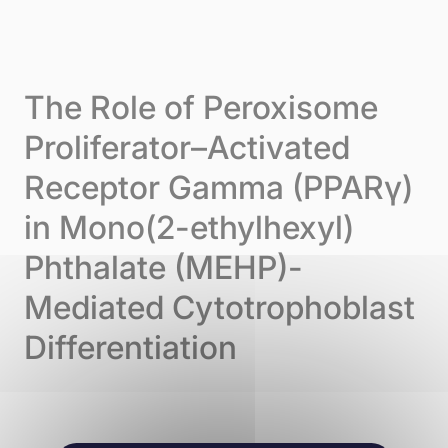
Skip to content
Cookie-Einstellungen
Menu
The Role of Peroxisome
Proliferator–Activated
Receptor Gamma (PPARγ)
in Mono(2-ethylhexyl)
Phthalate (MEHP)-
Mediated Cytotrophoblast
Differentiation