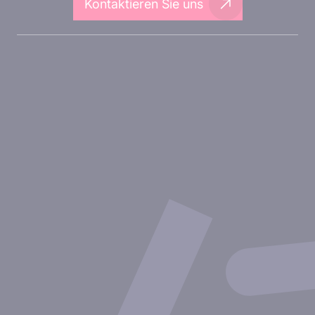
Kontaktieren Sie uns
Über Inovarion
Therapeutische Bereiche
Experimentelle Ansätze
Unsere Publikationen
Partnerschaft mit Inovarion
Werden Sie Teil des Expertenteams von Inovarion
Datenschutzrichtlinie