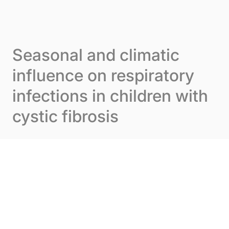
Skip to content
Cookie-Einstellungen
Menu
Seasonal and climatic
influence on respiratory
infections in children with
cystic fibrosis