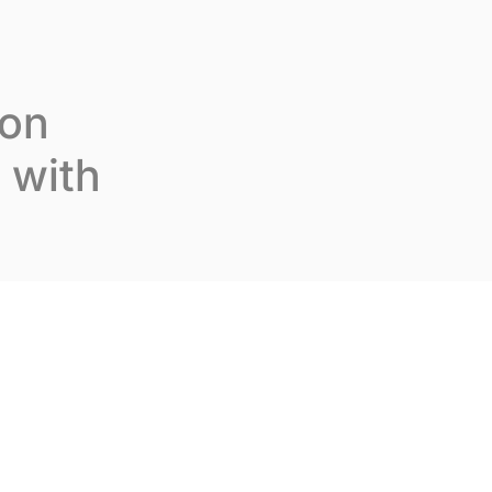
us rejoindre
Fr
Contactez-nous
 on
n with