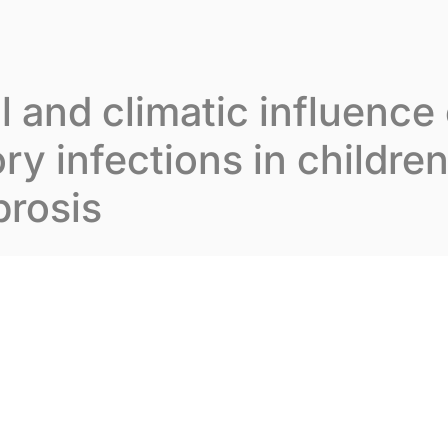
varion
Notre expertise
Nos publications
No
 and climatic influence
ory infections in childre
brosis