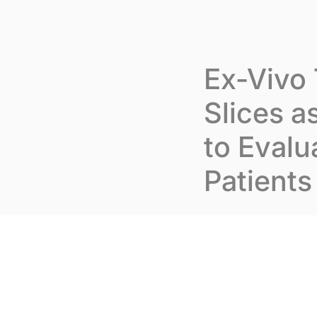
Skip to content
Panneau de gestion des cookies
A propos d'Ino
Ex-Vivo
Slices a
to Evalu
Patients