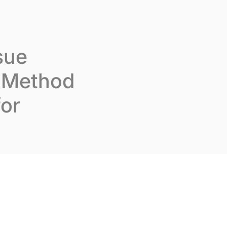
us rejoindre
Fr
Contactez-nous
sue
l Method
for