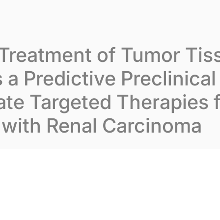
varion
Notre expertise
Nos publications
No
 Treatment of Tumor Tis
s a Predictive Preclinica
ate Targeted Therapies 
 with Renal Carcinoma