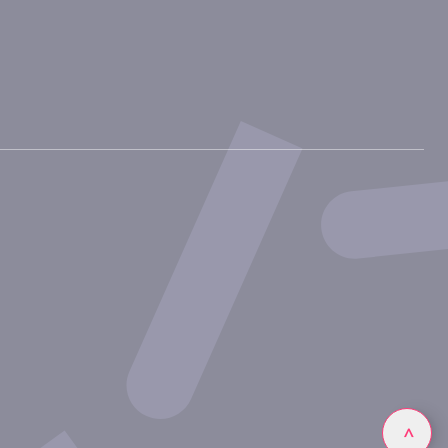
Linkedin
>