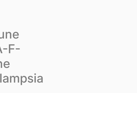
us rejoindre
Fr
Contactez-nous
mune
A-F-
he
clampsia