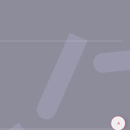
Linkedin
>