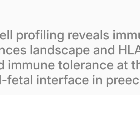
varion
Notre expertise
Nos publications
No
ell profiling reveals im
ances landscape and HL
d immune tolerance at t
-fetal interface in pree