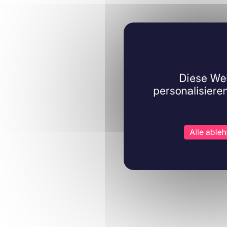
Diese Web
personalisiere
Mehr erfahren
Mehr e
Alle able
Immunologie
Immun
07/02/2018
Ann N Y Acad Sci.
02/01/20