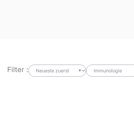
Filter :
Immunologie
Immun
19/02/2019
J Virol.
12/02/20