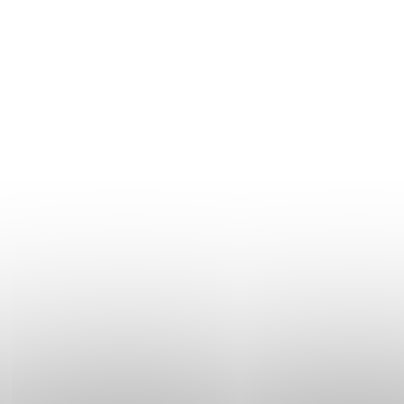
rfahren
Mehr erfahren
ologie
Immunologie
18
Nature
08/08/2018
Frontiers 
communications
Immunol