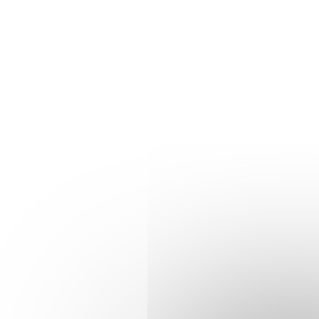
Mehr e
Mehr erfahren
Immunologie
Immun
18/12/2018
Journal of
29/11/20
Autoimmunity