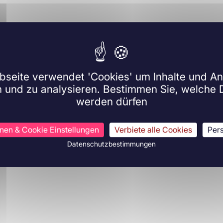
seite verwendet 'Cookies' um Inhalte und A
n und zu analysieren. Bestimmen Sie, welche 
rfahren
Mehr erfahren
werden dürfen
hnen & Cookie Einstellungen
Verbiete alle Cookies
Pers
Datenschutzbestimmungen
ologie
Immunologie
18
Ann N Y Acad Sci.
20/09/2017
J Natl Ca