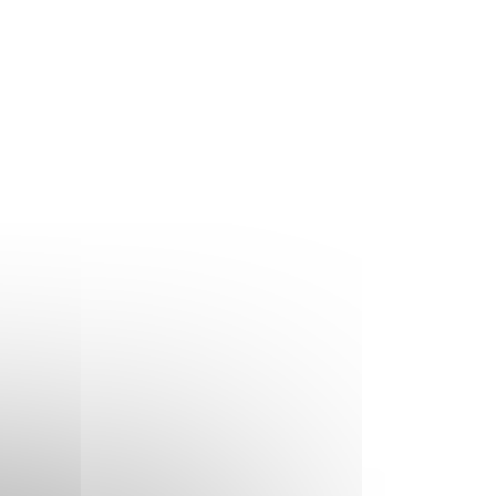
Mehr erfahren
Immunologie
in
13/03/2018
Nucleic Acids Res.
ogy