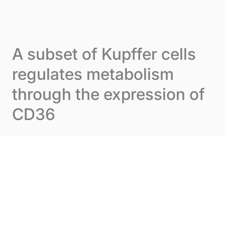
Skip to content
Panneau de gestion des cookies
Menu
A subset of Kupffer cells
regulates metabolism
through the expression of
CD36