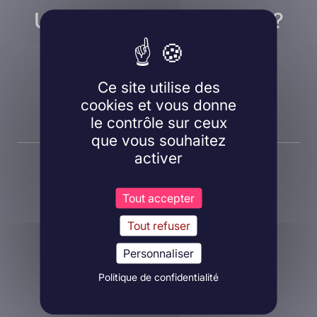
Une question, un projet ?
Contactez nous !
Ce site utilise des
cookies et vous donne
Nous contacter
le contrôle sur ceux
que vous souhaitez
activer
Tout accepter
Tout refuser
A propos d'Inovarion
Personnaliser
Aires thérapeutiques
Politique de confidentialité
Approches expérimentales