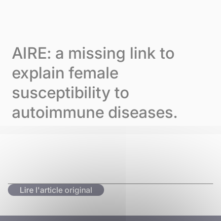
Skip to content
Panneau de gestion des cookies
Menu
AIRE: a missing link to
explain female
susceptibility to
autoimmune diseases.
Lire l'article original