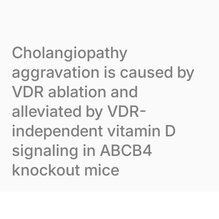
Skip to content
Panneau de gestion des cookies
Menu
Cholangiopathy
aggravation is caused by
VDR ablation and
alleviated by VDR-
independent vitamin D
signaling in ABCB4
knockout mice