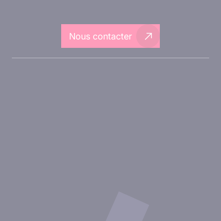
Nous contacter
A propos d'Inovarion
Aires thérapeutiques
Approches expérimentales
Nos publications
Ressources
Partenariat avec inovarion