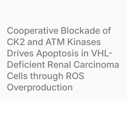
Skip to content
Panneau de gestion des cookies
Menu
Cooperative Blockade of
CK2 and ATM Kinases
Drives Apoptosis in VHL-
Deficient Renal Carcinoma
Cells through ROS
Overproduction