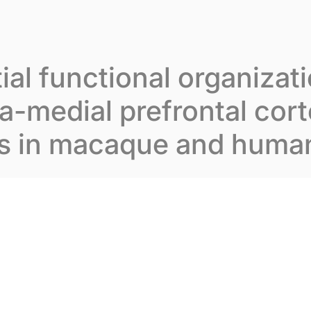
varion
Notre expertise
Nos publications
No
tial functional organizat
-medial prefrontal cort
s in macaque and huma