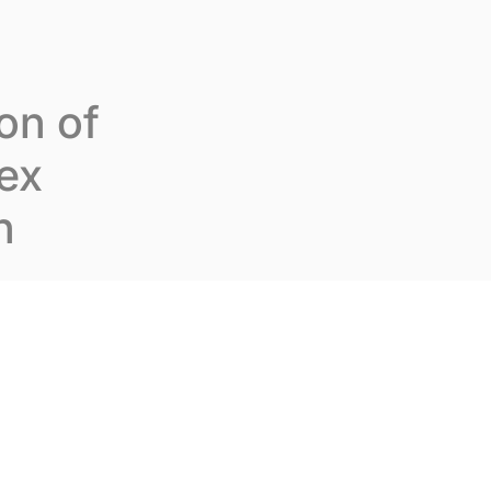
us rejoindre
Fr
Contactez-nous
ion of
ex
n