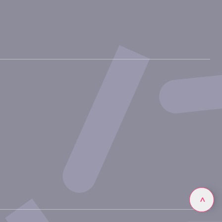
Linkedin
>