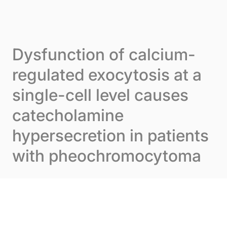
Skip to content
Panneau de gestion des cookies
Menu
Dysfunction of calcium-
regulated exocytosis at a
single-cell level causes
catecholamine
hypersecretion in patients
with pheochromocytoma