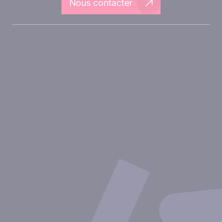
Nous contacter
A propos d'Inovarion
Aires thérapeutiques
Approches expérimentales
Nos publications
Ressources
Partenariat avec inovarion
Nous rejoindre