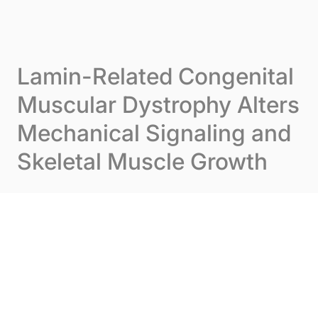
Skip to content
Panneau de gestion des cookies
Menu
Lamin-Related Congenital
Muscular Dystrophy Alters
Mechanical Signaling and
Skeletal Muscle Growth