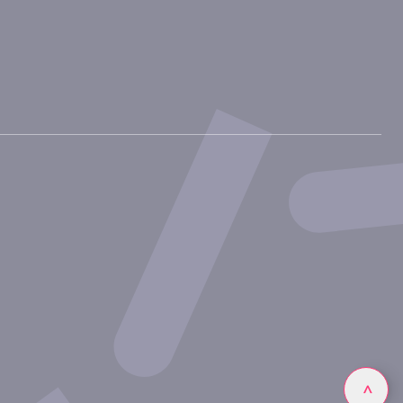
Linkedin
>