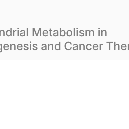
varion
Notre expertise
Nos publications
No
drial Metabolism in
genesis and Cancer The