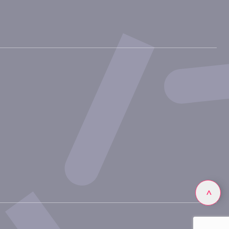
Linkedin
>