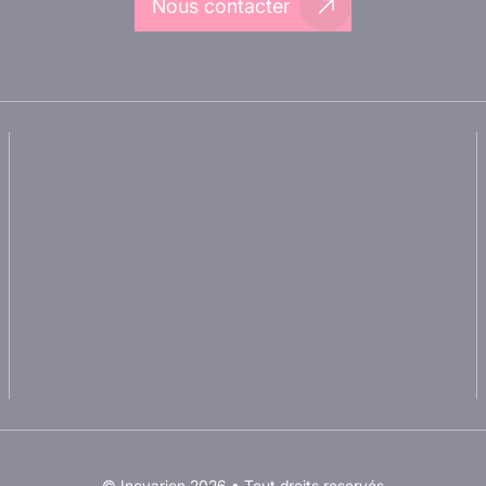
Nous contacter
Partenariat avec
A propos d'Inovarion
inovarion
Aires thérapeutiques
Nous rejoindre
Approches
Politique de
expérimentales
confidentialité
Nos publications
Conditions d'utilisation
Ressources
© Inovarion 2026 • Tout droits reservés