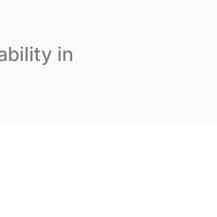
us rejoindre
Fr
Contactez-nous
bility in