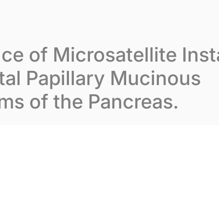
varion
Notre expertise
Nos publications
No
e of Microsatellite Insta
tal Papillary Mucinous
ms of the Pancreas.