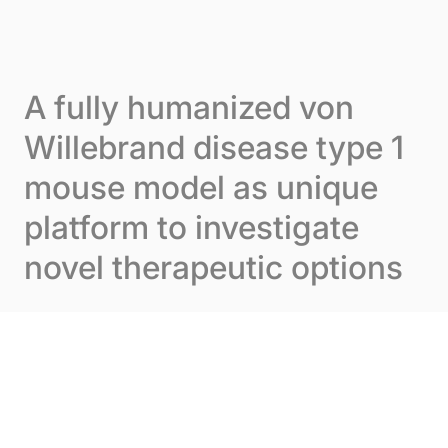
Skip to content
Panneau de gestion des cookies
Menu
A fully humanized von
Willebrand disease type 1
mouse model as unique
platform to investigate
novel therapeutic options