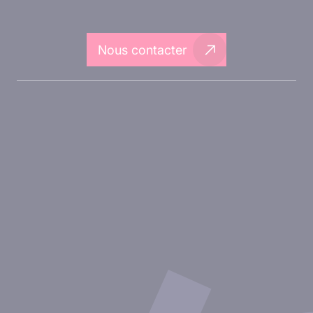
Nous contacter
A propos d'Inovarion
Aires thérapeutiques
Approches expérimentales
Nos publications
Ressources
Partenariat avec inovarion