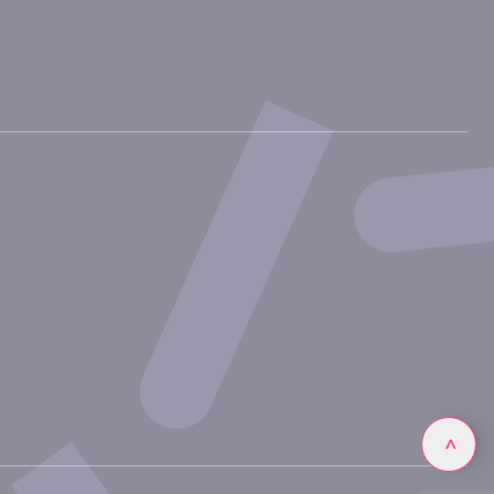
Linkedin
>