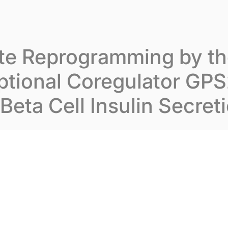
varion
Notre expertise
Nos publications
No
te Reprogramming by t
ptional Coregulator GP
Beta Cell Insulin Secret